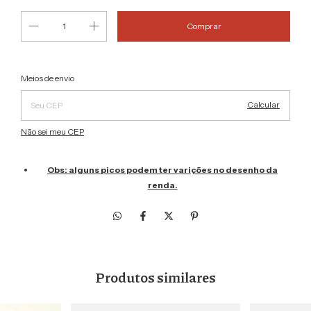
Alterar CEP
Entregas para o CEP:
Meios de envio
Calcular
Não sei meu CEP
Obs: alguns picos podem ter varições no desenho da
renda.
Produtos similares