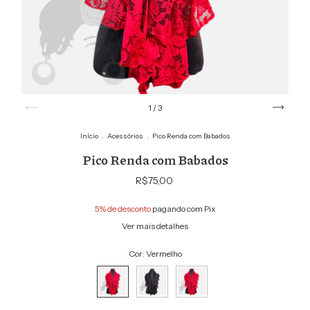
1
/
3
Início
.
Acessórios
.
Pico Renda com Babados
Pico Renda com Babados
R$75,00
5% de desconto
pagando com Pix
Ver mais detalhes
Cor:
Vermelho