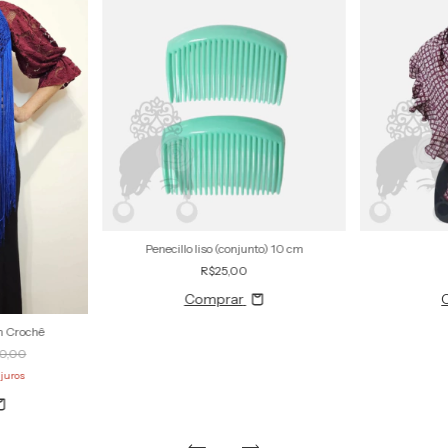
Penecillo liso (conjunto) 10 cm
R$25,00
Comprar
m Crochê
0,00
juros