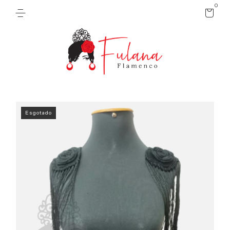
0
Esgotado