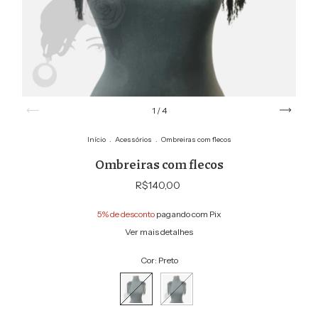
1
/
4
Início
.
Acessórios
.
Ombreiras com flecos
Ombreiras com flecos
R$140,00
5% de desconto
pagando com Pix
Ver mais detalhes
Cor:
Preto